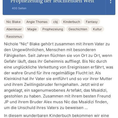
Prophezeiung der leuchtenden Welt
400 Seiten
Nic Blake
Angie Thomas
cbj
Kinderbuch
Fantasy
Abenteuer
Magie
Prophezeiung
Geschichten
Kultur
Rassismus
Nichole "Nic" Blake gehört zusammen mit ihrem Vater zu
den Ungewöhnlichen, Menschen mit besonderen
Fähigkeiten. Seit Jahren flüchten sie von Ort zu Ort, wenn
Gefahr läuft, dass ihr Geheimnis auffliegt. Bis Nic durch
eine unglückliche Verkettung von Ereignissen erfährt, was
der wahre Grund für ihre regelmäßige Flucht ist: Als
Kleinkind hat ihr Vater sie entführt und so vor ihrer Mutter
und ihrem Zwillingsbruder ferngehalten. Jetzt wird er
angeklagt, ein sagenumwobenes Artefakt, das Msaidizi,
gestohlen zu haben. Zusammen mit ihrem besten Freund
JP und ihrem Bruder Alex muss Nic das Msaidizi finden,
um die Unschuld ihres Vaters zu beweisen ...
In diesem wunderbaren Kinderbuch bekommen wir eine