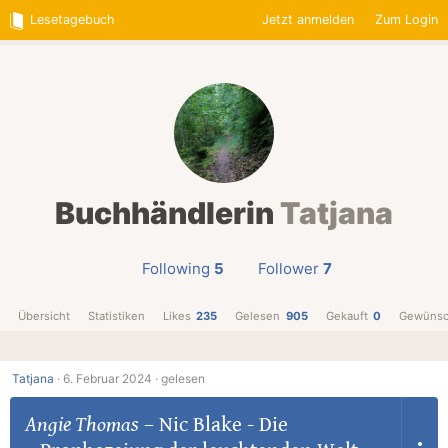
Lesetagebuch
Jetzt anmelden
Zum Login
Buchhändlerin
Tatjana
Following
5
Follower
7
Übersicht
Statistiken
Likes
235
Gelesen
905
Gekauft
0
Gewünsc
Tatjana
·
6. Februar 2024 ·
gelesen
Angie Thomas
–
Nic Blake - Die