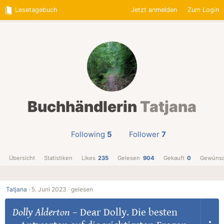
Lesetagebuch
Jetzt anmelden
Zum Login
Buchhändlerin
Tatjana
Following
5
Follower
7
Übersicht
Statistiken
Likes
235
Gelesen
904
Gekauft
0
Gewünsc
Tatjana
·
5. Juni 2023 ·
gelesen
Dolly Alderton
–
Dear Dolly. Die besten