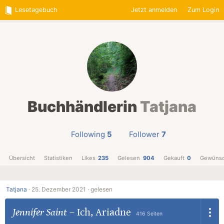
Lesetagebuch
Jetzt anmelden
Zum Login
Buchhändlerin
Tatjana
Following
5
Follower
7
Übersicht
Statistiken
Likes
235
Gelesen
904
Gekauft
0
Gewünsc
Tatjana
·
25. Dezember 2021 ·
gelesen
Jennifer Saint
–
Ich, Ariadne
416 Seiten