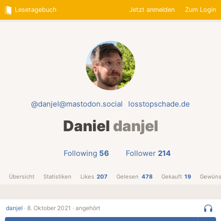
Lesetagebuch
Jetzt anmelden
Zum Login
@danjel@mastodon.social
losstopschade.de
Daniel
danjel
Following
56
Follower
214
Übersicht
Statistiken
Likes
207
Gelesen
478
Gekauft
19
Gewüns
danjel
·
8. Oktober 2021 ·
angehört