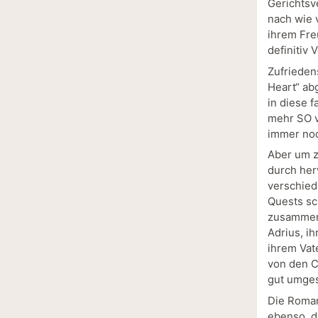
Gerichtsv
nach wie 
ihrem Fre
definitiv 
Zufrieden
Heart“ ab
in diese 
mehr SO v
immer noc
Aber um z
durch her
verschied
Quests sc
zusammenb
Adrius, i
ihrem Vate
von den C
gut umges
Die Roman
ebenso, d