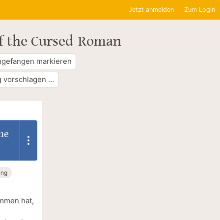
Jetzt anmelden
Zum Login
of the Cursed-Roman
ngefangen markieren
 vorschlagen …
he
ung
ommen hat,