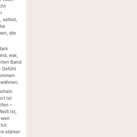
cht
er
 selbst,
che
ben, die
tark
and, war,
eiten Band
s Gefühl
ekommen
erwähnen.
ächeln
rt ist
ifen –
eiß ist,
 weil
tut.
re stärker