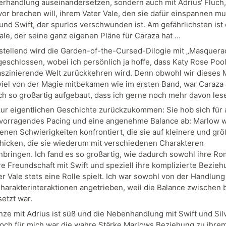
erhandlung auseinandersetzen, sondern auch mit Adrius‘ Fluch,
vor brechen will, ihrem Vater Vale, den sie dafür einspannen m
und Swift, der spurlos verschwunden ist. Am gefährlichsten ist
Vale, der seine ganz eigenen Pläne für Caraza hat …
stellend wird die Garden-of-the-Cursed-Dilogie mit „Masquera
geschlossen, wobei ich persönlich ja hoffe, dass Katy Rose Poo
faszinierende Welt zurückkehren wird. Denn obwohl wir dieses M
iel von der Magie mitbekamen wie im ersten Band, war Caraza 
h so großartig aufgebaut, dass ich gerne noch mehr davon les
ur eigentlichen Geschichte zurückzukommen: Sie hob sich für 
vorragendes Pacing und eine angenehme Balance ab: Marlow w
enen Schwierigkeiten konfrontiert, die sie auf kleinere und gr
hicken, die sie wiederum mit verschiedenen Charakteren
ringen. Ich fand es so großartig, wie dadurch sowohl ihre Ro
hre Freundschaft mit Swift und speziell ihre komplizierte Bezie
r Vale stets eine Rolle spielt. Ich war sowohl von der Handlung
harakterinteraktionen angetrieben, weil die Balance zwischen 
etzt war.
ze mit Adrius ist süß und die Nebenhandlung mit Swift und Sil
och für mich war die wahre Stärke Marlows Beziehung zu ihrem