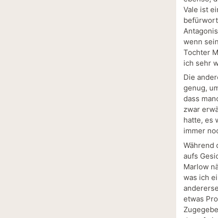
Vale ist 
befürworte
Antagonis
wenn sein
Tochter M
ich sehr 
Die ander
genug, um
dass manc
zwar erwä
hatte, es
immer noc
Während d
aufs Gesi
Marlow nä
was ich ei
anderersei
etwas Pro
Zugegeben