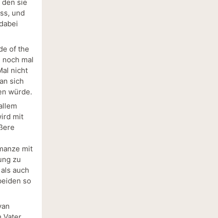
 den sie
uss, und
 dabei
de of the
l noch mal
al nicht
an sich
en würde.
allem
ird mit
ößere
manze mit
hung zu
 als auch
beiden so
van
 Vater.