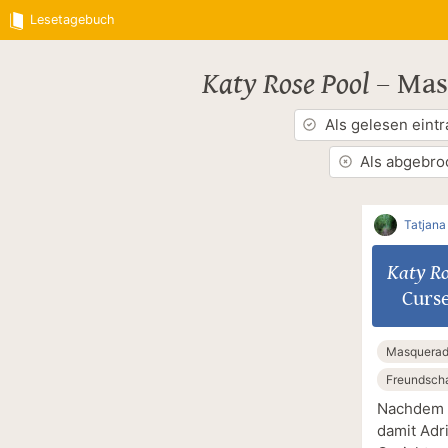
Lesetagebuch
Katy Rose Pool
–
Mas
Als gelesen eint
Als abgebro
Tatjana
Katy Ro
Curs
Masquerad
Freundscha
Nachdem M
damit Adr