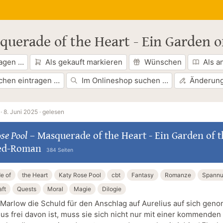
querade of the Heart - Ein Garden 
ragen …
Als gekauft markieren
Wünschen
Als a
chen eintragen …
Im Onlineshop suchen …
Änderung
·
8. Juni 2025 ·
gelesen
se Pool
–
Masquerade of the Heart - Ein Garden of t
ed-Roman
384 Seiten
e of
the Heart
Katy Rose Pool
cbt
Fantasy
Romanze
Spann
ft
Quests
Moral
Magie
Dilogie
arlow die Schuld für den Anschlag auf Aurelius auf sich gen
ius frei davon ist, muss sie sich nicht nur mit einer kommenden