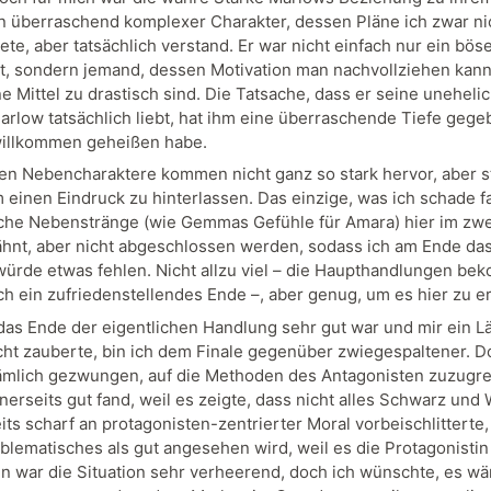
ein überraschend komplexer Charakter, dessen Pläne ich zwar ni
te, aber tatsächlich verstand. Er war nicht einfach nur ein bös
t, sondern jemand, dessen Motivation man nachvollziehen kann,
e Mittel zu drastisch sind. Die Tatsache, dass er seine uneheli
arlow tatsächlich liebt, hat ihm eine überraschende Tiefe gege
willkommen geheißen habe.
en Nebencharaktere kommen nicht ganz so stark hervor, aber s
 einen Eindruck zu hinterlassen. Das einzige, was ich schade f
he Nebenstränge (wie Gemmas Gefühle für Amara) hier im zw
hnt, aber nicht abgeschlossen werden, sodass ich am Ende da
 würde etwas fehlen. Nicht allzu viel – die Haupthandlungen b
h ein zufriedenstellendes Ende –, aber genug, um es hier zu 
as Ende der eigentlichen Handlung sehr gut war und mir ein L
cht zauberte, bin ich dem Finale gegenüber zwiegespaltener. Do
mlich gezwungen, auf die Methoden des Antagonisten zuzugre
nerseits gut fand, weil es zeigte, dass nicht alles Schwarz und W
ts scharf an protagonisten-zentrierter Moral vorbeischlitterte,
blematisches als gut angesehen wird, weil es die Protagonistin 
 war die Situation sehr verheerend, doch ich wünschte, es wä