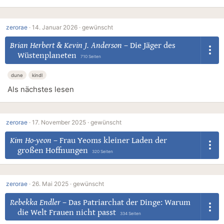
zerorae
·
14. Januar 2026 ·
gewünscht
Brian Herbert
&
Kevin J. Anderson
–
Die Jäger des
Wüstenplaneten
710 Seiten
dune
kindl
Als nächstes lesen
zerorae
·
17. November 2025 ·
gewünscht
Kim Ho-yeon
–
Frau Yeoms kleiner Laden der
großen Hoffnungen
320 Seiten
zerorae
·
26. Mai 2025 ·
gewünscht
Rebekka Endler
–
Das Patriarchat der Dinge: Warum
die Welt Frauen nicht passt
334 Seiten