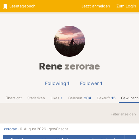
Lesetagebuch
Jetzt anmelden
Zum Login
Rene
zerorae
Following
1
Follower
1
Übersicht
Statistiken
Likes
1
Gelesen
204
Gekauft
15
Gewünsch
Filter anzeigen
zerorae
·
6. August 2026 ·
gewünscht