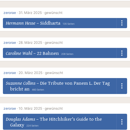
zerorae
·
31. März 2025 ·
gewünscht
Hermann Hesse
–
Siddharta
135 Seiten
zerorae
·
28. März 2025 ·
gewünscht
Caroline Wahl
–
22 Bahnen
208 Seiten
zerorae
·
20. März 2025 ·
gewünscht
Suzanne Collins
–
Die Tribute von Panem L. Der Tag
bricht an
460 Seiten
zerorae
·
10. März 2025 ·
gewünscht
Douglas Adams
–
The Hitchhiker's Guide to the
Galaxy
224 Seiten