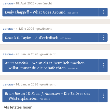
zerorae
·
18. April 2026 ·
gewünscht
Emily Chappell
–
What Goes Around
255 Seiten
zerorae
·
4. März 2026 ·
gewünscht
Dennis E. Taylor
–
Außerirdisch
400 Seiten
zerorae
·
28. Januar 2026 ·
gewünscht
Anna Maschik
–
Wenn du es heimlich machen
willst, musst du die Schafe töten
240 Seiten
zerorae
·
14. Januar 2026 ·
gewünscht
Brian Herbert
&
Kevin J. Anderson
–
Die Erlöser des
Wüstenplaneten
700 Seiten
Als letztes lesen.