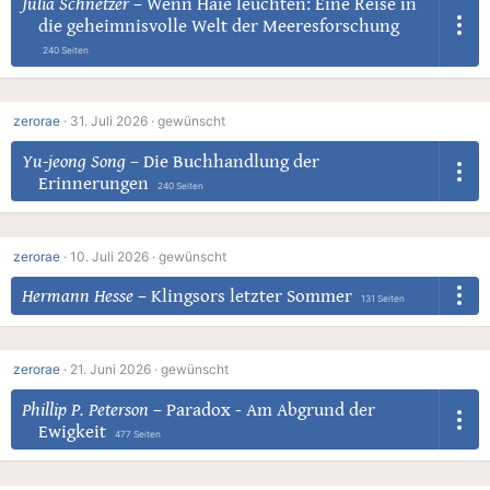
Julia Schnetzer
–
Wenn Haie leuchten: Eine Reise in
die geheimnisvolle Welt der Meeresforschung
240 Seiten
zerorae
·
31. Juli 2026 ·
gewünscht
Yu-jeong Song
–
Die Buchhandlung der
Erinnerungen
240 Seiten
zerorae
·
10. Juli 2026 ·
gewünscht
Hermann Hesse
–
Klingsors letzter Sommer
131 Seiten
zerorae
·
21. Juni 2026 ·
gewünscht
Phillip P. Peterson
–
Paradox - Am Abgrund der
Ewigkeit
477 Seiten