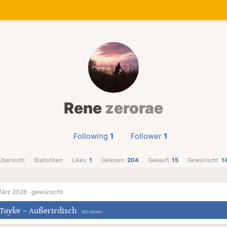
Rene
zerorae
Following
1
Follower
1
Übersicht
Statistiken
Likes
1
Gelesen
204
Gekauft
15
Gewünscht
1
März 2026 ·
gewünscht
 Taylor
–
Außerirdisch
400 Seiten