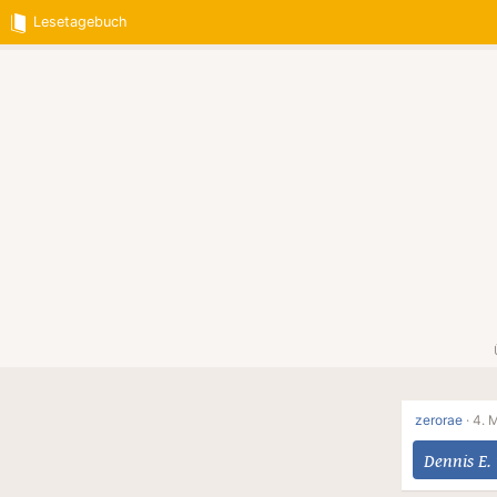
Lesetagebuch
zerorae
·
4. 
Dennis E.