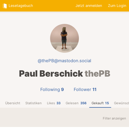
Lesetagebuch
Jetzt anmelden
Zum Login
@thePB@mastodon.social
Paul Berschick
thePB
Following
9
Follower
11
Übersicht
Statistiken
Likes
33
Gelesen
356
Gekauft
15
Gewünsc
Filter anzeigen