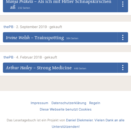
Manja Präkels
–
Als ich mit Hitler Schnapskirschen
aß
232 Seiten
thePB
·
2. September 2019 ·
gekauft
Irvine Welsh
–
Trainspotting
384 Seiten
thePB
·
4. Februar 2018 ·
gekauft
Arthur Hailey
–
Strong Medicine
448 Seiten
Impressum
Datenschutzerklärung
Regeln
Diese Webseite benutzt Cookies
Das Lesetagebuch ist ein Projekt von
Daniel Diekmeier
.
Vielen Dank an alle
Unterstützenden!