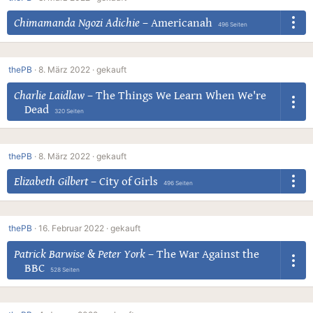
Chimamanda Ngozi Adichie
–
Americanah
496 Seiten
thePB
·
8. März 2022 ·
gekauft
Charlie Laidlaw
–
The Things We Learn When We're
Dead
320 Seiten
thePB
·
8. März 2022 ·
gekauft
Elizabeth Gilbert
–
City of Girls
496 Seiten
thePB
·
16. Februar 2022 ·
gekauft
Patrick Barwise
&
Peter York
–
The War Against the
BBC
528 Seiten