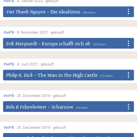
thePB
·
4. Januar 2022 ·
gekauft
Viet Thanh Nguyen
–
Die Idealisten
496 Seiten
thePB
·
8. November 2021 ·
gekauft
Erik Marquardt
–
Europa schafft sich ab
240 Seiten
thePB
·
4. Juni 2021 ·
gekauft
Philip K. Dick
–
The Man in the High Castle
272 Seiten
thePB
·
25. Dezember 2019 ·
gekauft
Bela B Felsenheimer
–
Scharnow
416 Seiten
thePB
·
25. Dezember 2019 ·
gekauft