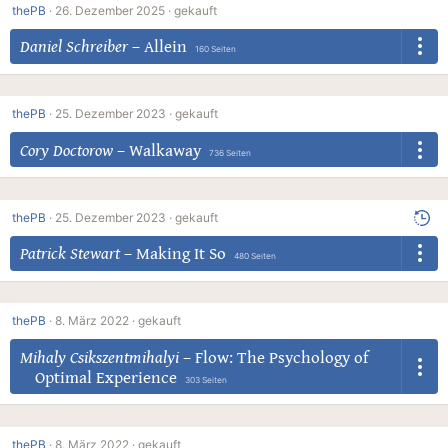
thePB
·
26. Dezember 2025 ·
gekauft
Daniel Schreiber
–
Allein
160 Seiten
thePB
·
25. Dezember 2023 ·
gekauft
Cory Doctorow
–
Walkaway
736 Seiten
thePB
·
25. Dezember 2023 ·
gekauft
Patrick Stewart
–
Making It So
480 Seiten
thePB
·
8. März 2022 ·
gekauft
Mihaly Csikszentmihalyi
–
Flow: The Psychology of
Optimal Experience
303 Seiten
thePB
·
8. März 2022 ·
gekauft