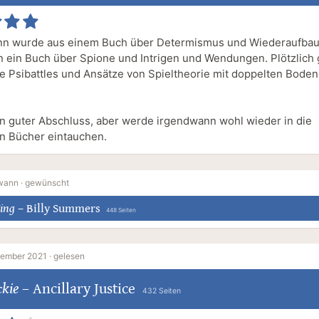
nn wurde aus einem Buch über Determismus und Wiederaufbau
ion ein Buch über Spione und Intrigen und Wendungen. Plötzlich
e Psibattles und Ansätze von Spieltheorie mit doppelten Boden
in guter Abschluss, aber werde irgendwann wohl wieder in die
n Bücher eintauchen.
wann ·
gewünscht
ing
–
Billy Summers
448 Seiten
tember 2021 ·
gelesen
kie
–
Ancillary Justice
432 Seiten