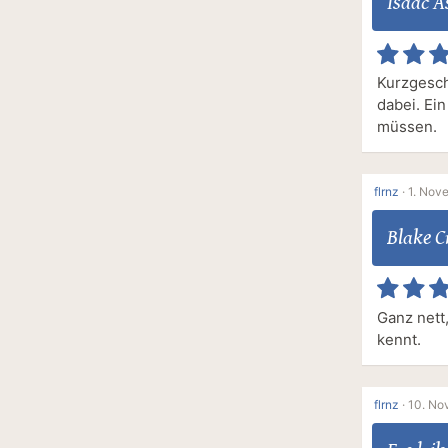
Isaac 
Kurzgesc
dabei. Ein
müssen.
flrnz
·
1. Nov
Blake 
Ganz nett
kennt.
flrnz
·
10. No