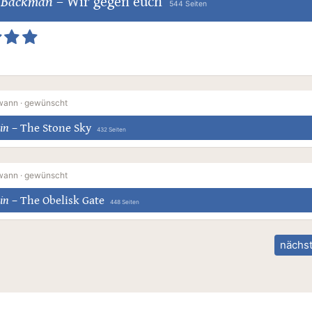
k Backman
–
Wir gegen euch
544 Seiten
wann ·
gewünscht
in
–
The Stone Sky
432 Seiten
wann ·
gewünscht
in
–
The Obelisk Gate
448 Seiten
nächst