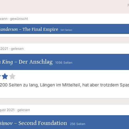
wann ·
gewünscht
Sanderson
–
The Final Empire
541 Seiten
 2021 ·
gelesen
n King
–
Der Anschlag
1056 Seiten
 200 Seiten zu lang, Längen im Mittelteil, hat aber trotzdem Spa
ust 2021 ·
gelesen
Asimov
–
Second Foundation
256 Seiten