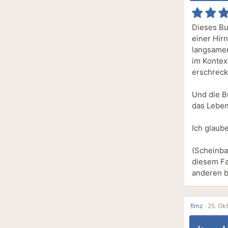
Dieses Bu
einer Hir
langsamen
im Kontext
erschreck
Und die B
das Leben
Ich glaube
(Scheinba
diesem Fa
anderen 
flrnz
·
25. Okt