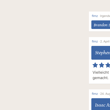
flrnz
·
Irgend
Brandon 
flrnz
·
2. April
Stephe
Vielleicht
gemacht.
flrnz
·
24. Aug
Isaac 