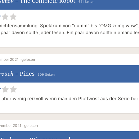
Asimov
–
The Complete Robot
611 Seiten
hichtensammlung. Spektrum von "dumm" bis "OMG zomg wow", 
 paar davon sollte jeder lesen. Ein paar davon sollte niemand l
ember 2021 ·
gelesen
Crouch
–
Pines
309 Seiten
, aber wenig reizvoll wenn man den Plottwost aus der Serie ber
vember 2021 ·
gelesen