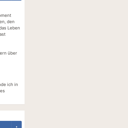
Moment
en, den
 das Leben
ast
dern über
de ich in
nes