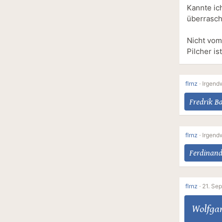
Kannte ic
überrasch
Nicht vom
Pilcher i
flrnz
·
Irgend
Fredrik 
flrnz
·
Irgend
Ferdinand
flrnz
·
21. Se
Wolfga