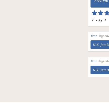
Fredri
ʕ´• ᴥ•̥`ʔ
flrnz
·
Irgend
N.K. Jemis
flrnz
·
Irgend
N.K. Jemis