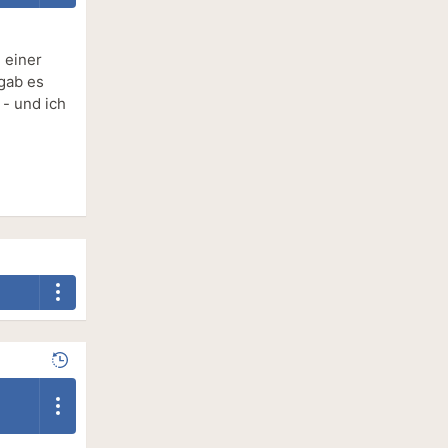
 einer
 gab es
 - und ich