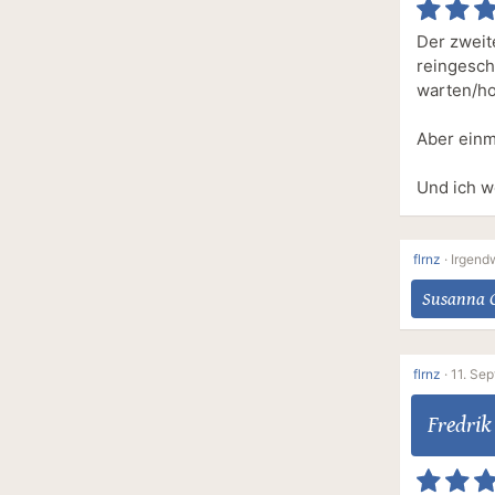
Der zweit
reingesch
warten/ho
Aber einma
Und ich w
flrnz
·
Irgend
Susanna C
flrnz
·
11. Se
Fredri