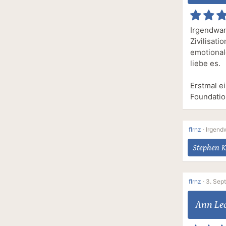
Irgendwa
Zivilisat
emotional
liebe es.
Erstmal e
Foundatio
flrnz
·
Irgend
Stephen K
flrnz
·
3. Sep
Ann Lec