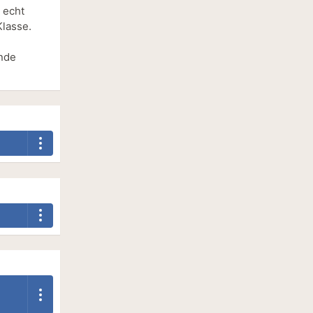
 echt
Klasse.
unde