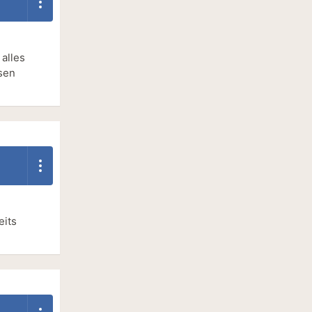
alles
esen
eits