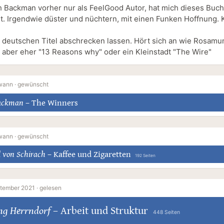
h Backman vorher nur als FeelGood Autor, hat mich dieses Buch
t. Irgendwie düster und nüchtern, mit einen Funken Hoffnung. 
 deutschen Titel abschrecken lassen. Hört sich an wie Rosam
st aber eher "13 Reasons why" oder ein Kleinstadt "The Wire"
wann ·
gewünscht
Backman
–
The Winners
wann ·
gewünscht
 von Schirach
–
Kaffee und Zigaretten
192 Seiten
ptember 2021 ·
gelesen
ng Herrndorf
–
Arbeit und Struktur
448 Seiten