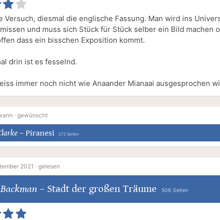
e Versuch, diesmal die englische Fassung. Man wird ins Unive
missen und muss sich Stück für Stück selber ein Bild machen 
ffen dass ein bisschen Exposition kommt.
l drin ist es fesselnd.
eiss immer noch nicht wie Anaander Mianaai ausgesprochen wi
wann ·
gewünscht
larke
–
Piranesi
272 Seiten
ptember 2021 ·
gelesen
k Backman
–
Stadt der großen Träume
506 Seiten