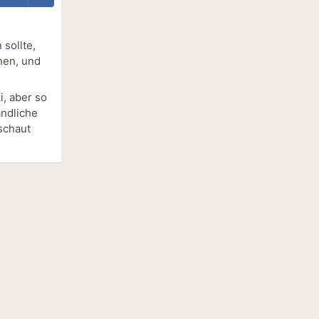
 sollte,
hen, und
i, aber so
ändliche
schaut