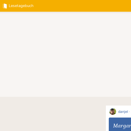
Lesetagebuch
danjel
·
Margar