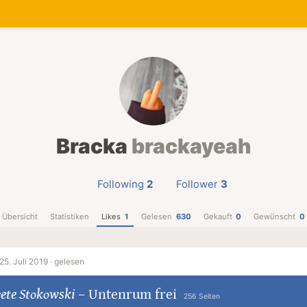
Bracka
brackayeah
Following
2
Follower
3
Übersicht
Statistiken
Likes
1
Gelesen
630
Gekauft
0
Gewünscht
0
25. Juli 2019 ·
gelesen
ete Stokowski
–
Untenrum frei
256 Seiten