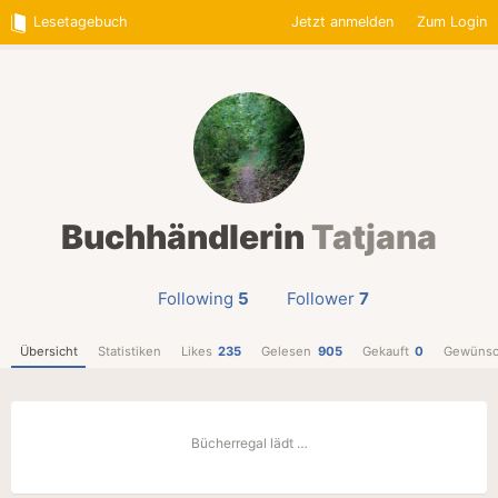
Lesetagebuch
Jetzt anmelden
Zum Login
Buchhändlerin
Tatjana
Following
5
Follower
7
Übersicht
Statistiken
Likes
235
Gelesen
905
Gekauft
0
Gewünsc
Bücherregal lädt …