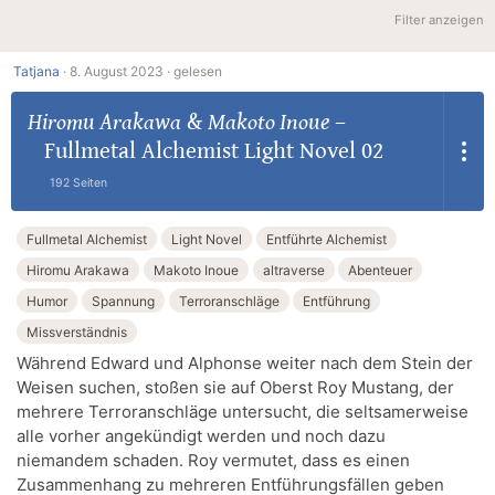
Filter anzeigen
Tatjana
·
8. August 2023 ·
gelesen
Hiromu Arakawa
&
Makoto Inoue
–
Fullmetal Alchemist Light Novel 02
192 Seiten
Fullmetal Alchemist
Light Novel
Entführte Alchemist
Hiromu Arakawa
Makoto Inoue
altraverse
Abenteuer
Humor
Spannung
Terroranschläge
Entführung
Missverständnis
Während Edward und Alphonse weiter nach dem Stein der
Weisen suchen, stoßen sie auf Oberst Roy Mustang, der
mehrere Terroranschläge untersucht, die seltsamerweise
alle vorher angekündigt werden und noch dazu
niemandem schaden. Roy vermutet, dass es einen
Zusammenhang zu mehreren Entführungsfällen geben