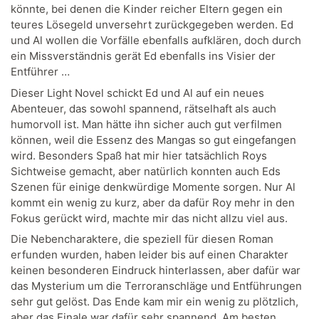
könnte, bei denen die Kinder reicher Eltern gegen ein
teures Lösegeld unversehrt zurückgegeben werden. Ed
und Al wollen die Vorfälle ebenfalls aufklären, doch durch
ein Missverständnis gerät Ed ebenfalls ins Visier der
Entführer …
Dieser Light Novel schickt Ed und Al auf ein neues
Abenteuer, das sowohl spannend, rätselhaft als auch
humorvoll ist. Man hätte ihn sicher auch gut verfilmen
können, weil die Essenz des Mangas so gut eingefangen
wird. Besonders Spaß hat mir hier tatsächlich Roys
Sichtweise gemacht, aber natürlich konnten auch Eds
Szenen für einige denkwürdige Momente sorgen. Nur Al
kommt ein wenig zu kurz, aber da dafür Roy mehr in den
Fokus gerückt wird, machte mir das nicht allzu viel aus.
Die Nebencharaktere, die speziell für diesen Roman
erfunden wurden, haben leider bis auf einen Charakter
keinen besonderen Eindruck hinterlassen, aber dafür war
das Mysterium um die Terroranschläge und Entführungen
sehr gut gelöst. Das Ende kam mir ein wenig zu plötzlich,
aber das Finale war dafür sehr spannend. Am besten