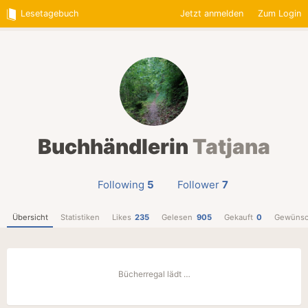
Lesetagebuch
Jetzt anmelden
Zum Login
Buchhändlerin
Tatjana
Following
5
Follower
7
Übersicht
Statistiken
Likes
235
Gelesen
905
Gekauft
0
Gewünsc
Bücherregal lädt …