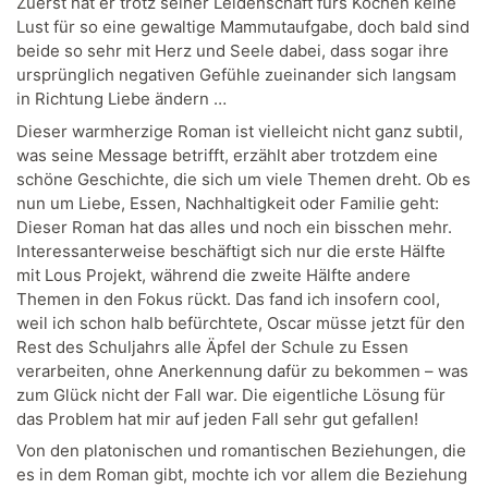
Zuerst hat er trotz seiner Leidenschaft fürs Kochen keine
Lust für so eine gewaltige Mammutaufgabe, doch bald sind
beide so sehr mit Herz und Seele dabei, dass sogar ihre
ursprünglich negativen Gefühle zueinander sich langsam
in Richtung Liebe ändern …
Dieser warmherzige Roman ist vielleicht nicht ganz subtil,
was seine Message betrifft, erzählt aber trotzdem eine
schöne Geschichte, die sich um viele Themen dreht. Ob es
nun um Liebe, Essen, Nachhaltigkeit oder Familie geht:
Dieser Roman hat das alles und noch ein bisschen mehr.
Interessanterweise beschäftigt sich nur die erste Hälfte
mit Lous Projekt, während die zweite Hälfte andere
Themen in den Fokus rückt. Das fand ich insofern cool,
weil ich schon halb befürchtete, Oscar müsse jetzt für den
Rest des Schuljahrs alle Äpfel der Schule zu Essen
verarbeiten, ohne Anerkennung dafür zu bekommen – was
zum Glück nicht der Fall war. Die eigentliche Lösung für
das Problem hat mir auf jeden Fall sehr gut gefallen!
Von den platonischen und romantischen Beziehungen, die
es in dem Roman gibt, mochte ich vor allem die Beziehung