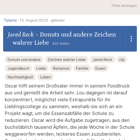
Filter anzeigen
Tatjana
·
15. August 2023 ·
gelesen
Jared Reck
–
Donuts und andere Zeichen
wahrer Liebe
400 Seiten
Donuts und andere
Zeichen wahrer Liebe
Jared Reck
cbj
Jugendbuch
Liebe
Romanze
Familie
Essen
Nachhaltigkeit
Leben
Oscar hilft seinem Großvater immer in seinem Foodtruck
aus und genießt die Arbeit sehr. Lou dagegen ist darauf
konzentriert, möglichst viele Extrapunkte für ihr
Lieblingscollege zu sammeln, weshalb sie sich an ein
Projekt wagt, um die Essensabfälle der Schule zu
reduzieren. Oscar wird die Aufgabe zugetragen, aus den
buchstäblich tausend Äpfeln, die jede Woche in der Schule
weggeworfen werden, leckeres Essen zuzubereiten.