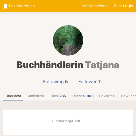
Lesetagebuch
Jetzt anmelden
Zum Login
Buchhändlerin
Tatjana
Following
5
Follower
7
Übersicht
Statistiken
Likes
235
Gelesen
905
Gekauft
0
Gewünsc
Bücherregal lädt …