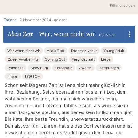
Filter anzeigen
Tatjana
·
7. November 2024 ·
gelesen
Alicia Zett
–
Wer, wenn nicht wir
400 Seiten
Wer wenn nicht wir
Alicia Zett
Droemer Knaur
Young Adult
Queer Awakening
Coming Out
Freundschaft
Liebe
Romanze
Slow Burn
Fotografie
Zweifel
Hoffnungen
Leben
LGBTQ+
Schon seit längerer Zeit ist Lena nicht mehr glücklich in
ihrer Beziehung. Seit sieben Jahren ist sie mit Leo, dem
wohl besten Partner, den man sich wünschen kann,
zusammen – und trotzdem fühlt sie sich, als würde sie in
einer Sackgasse stecken, aus der es kein Entkommen gibt.
Bis Kate, ihre beste Freundin, unerwartet zurückkehrt.
Damals, vor fünf Jahren, hat sie das Dorf verlassen und ist
inzwischen ein berühmtes Model geworden. Lena, die