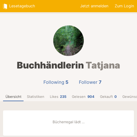
Lesetagebuch
Jetzt anmelden
Zum Login
Buchhändlerin
Tatjana
Following
5
Follower
7
Übersicht
Statistiken
Likes
235
Gelesen
904
Gekauft
0
Gewünsc
Bücherregal lädt …