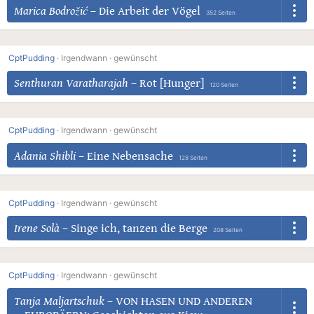
Marica Bodrožić
–
Die Arbeit der Vögel
352 Seiten
CptPudding
·
Irgendwann ·
gewünscht
Senthuran Varatharajah
–
Rot [Hunger]
120 Seiten
CptPudding
·
Irgendwann ·
gewünscht
Adania Shibli
–
Eine Nebensache
128 Seiten
CptPudding
·
Irgendwann ·
gewünscht
Irene Solà
–
Singe ich, tanzen die Berge
208 Seiten
CptPudding
·
Irgendwann ·
gewünscht
Tanja Maljartschuk
–
VON HASEN UND ANDEREN