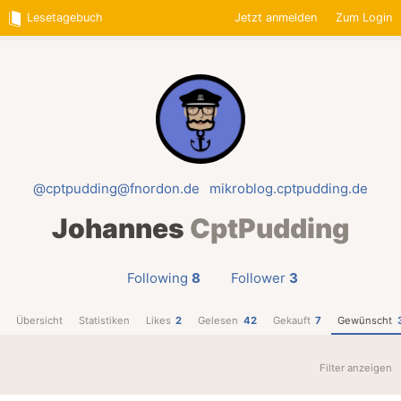
Lesetagebuch
Jetzt anmelden
Zum Login
@cptpudding@fnordon.de
mikroblog.cptpudding.de
Johannes
CptPudding
Following
8
Follower
3
Übersicht
Statistiken
Likes
2
Gelesen
42
Gekauft
7
Gewünscht
Filter anzeigen