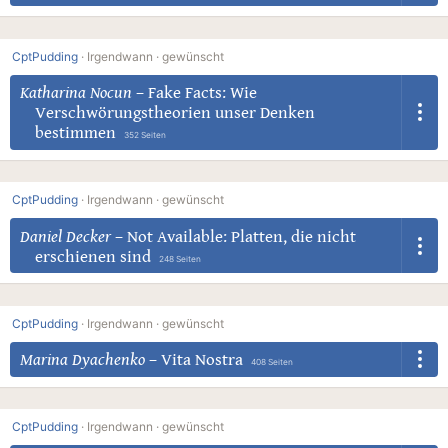
CptPudding
·
Irgendwann ·
gewünscht
Katharina Nocun
–
Fake Facts: Wie
Verschwörungstheorien unser Denken
bestimmen
352 Seiten
CptPudding
·
Irgendwann ·
gewünscht
Daniel Decker
–
Not Available: Platten, die nicht
erschienen sind
248 Seiten
CptPudding
·
Irgendwann ·
gewünscht
Marina Dyachenko
–
Vita Nostra
408 Seiten
CptPudding
·
Irgendwann ·
gewünscht