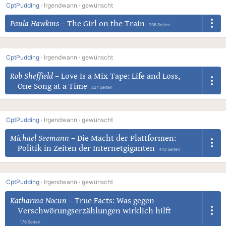
CptPudding
·
Irgendwann ·
gewünscht
Paula Hawkins
–
The Girl on the Train
336 Seiten
CptPudding
·
Irgendwann ·
gewünscht
Rob Sheffield
–
Love Is a Mix Tape: Life and Loss,
One Song at a Time
224 Seiten
CptPudding
·
Irgendwann ·
gewünscht
Michael Seemann
–
Die Macht der Plattformen:
Politik in Zeiten der Internetgiganten
443 Seiten
CptPudding
·
Irgendwann ·
gewünscht
Katharina Nocun
–
True Facts: Was gegen
Verschwörungserzählungen wirklich hilft
176 Seiten