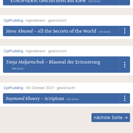
EUROPÄERN: Geschichten aus Kiew
256 Seiten
CptPudding
·
Irgendwann ·
gewünscht
Steve Almond
–
All the Secrets of the World
416 Seiten
CptPudding
·
Irgendwann ·
gewünscht
Tanja Maljartschuk
–
Blauwal der Erinnerung
288 Seiten
CptPudding
·
18. Oktober 2021 ·
gewünscht
Raymond Khoury
–
Scriptum
560 Seiten
nächste Seite →