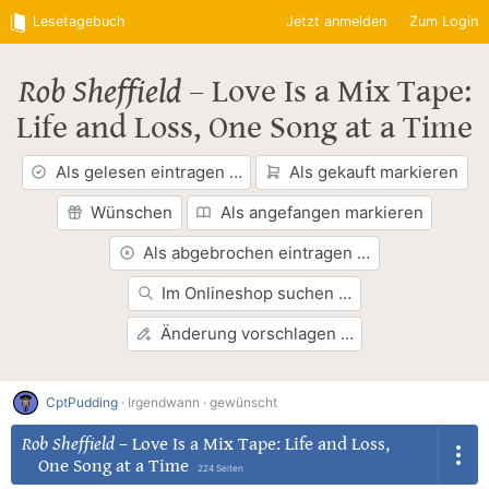
Lesetagebuch
Jetzt anmelden
Zum Login
Rob Sheffield
–
Love Is a Mix Tape:
Life and Loss, One Song at a Time
Als gelesen eintragen …
Als gekauft markieren
Wünschen
Als angefangen markieren
Als abgebrochen eintragen …
Im Onlineshop suchen …
Änderung vorschlagen …
CptPudding
·
Irgendwann ·
gewünscht
Rob Sheffield
–
Love Is a Mix Tape: Life and Loss,
One Song at a Time
224 Seiten