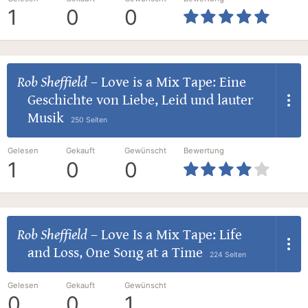
1
0
0
Rob Sheffield
–
Love is a Mix Tape: Eine
Geschichte von Liebe, Leid und lauter
Musik
250 Seiten
Gelesen
Gekauft
Gewünscht
Bewertung
1
0
0
Rob Sheffield
–
Love Is a Mix Tape: Life
and Loss, One Song at a Time
224 Seiten
Gelesen
Gekauft
Gewünscht
0
0
1