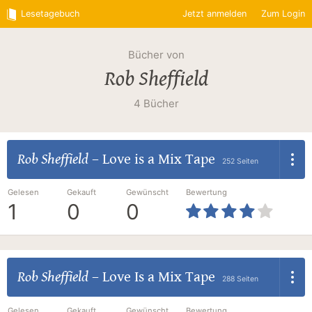
Lesetagebuch
Jetzt anmelden
Zum Login
Bücher von
Rob Sheffield
4 Bücher
Rob Sheffield
–
Love is a Mix Tape
252 Seiten
Gelesen
Gekauft
Gewünscht
Bewertung
1
0
0
Rob Sheffield
–
Love Is a Mix Tape
288 Seiten
Gelesen
Gekauft
Gewünscht
Bewertung