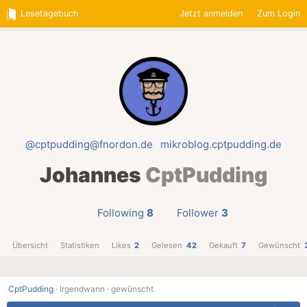
Lesetagebuch
Jetzt anmelden
Zum Login
@cptpudding@fnordon.de
mikroblog.cptpudding.de
Johannes
CptPudding
Following
8
Follower
3
Übersicht
Statistiken
Likes
2
Gelesen
42
Gekauft
7
Gewünscht
CptPudding
·
Irgendwann ·
gewünscht