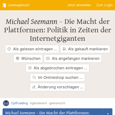
Lesetagebuch
Jetzt anmelden
Zum Login
Michael Seemann
–
Die Macht der
Plattformen: Politik in Zeiten der
Internetgiganten
Als gelesen eintragen …
Als gekauft markieren
Wünschen
Als angefangen markieren
Als abgebrochen eintragen …
Im Onlineshop suchen …
Änderung vorschlagen …
CptPudding
·
Irgendwann ·
gewünscht
Michael Seemann
–
Die Macht der Plattformen: