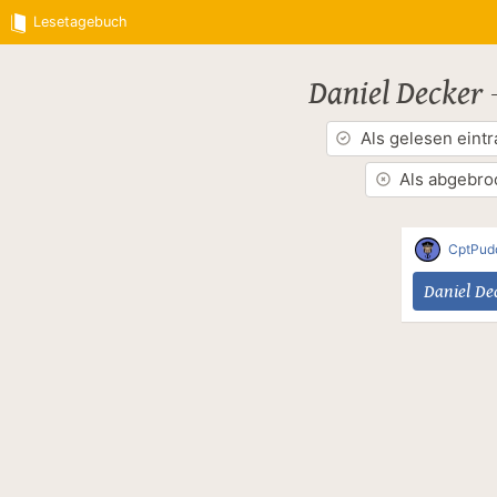
Lesetagebuch
Daniel Decker
Als gelesen eint
Als abgebro
CptPud
Daniel De