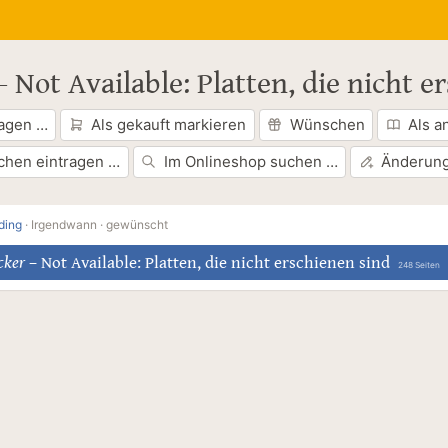
–
Not Available: Platten, die nicht e
ragen …
Als gekauft markieren
Wünschen
Als a
chen eintragen …
Im Onlineshop suchen …
Änderung
ding
·
Irgendwann ·
gewünscht
cker
–
Not Available: Platten, die nicht erschienen sind
248 Seiten