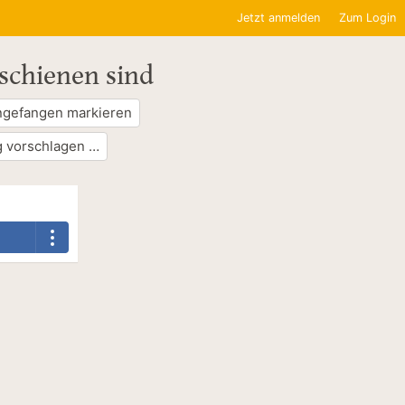
Jetzt anmelden
Zum Login
rschienen sind
ngefangen markieren
 vorschlagen …