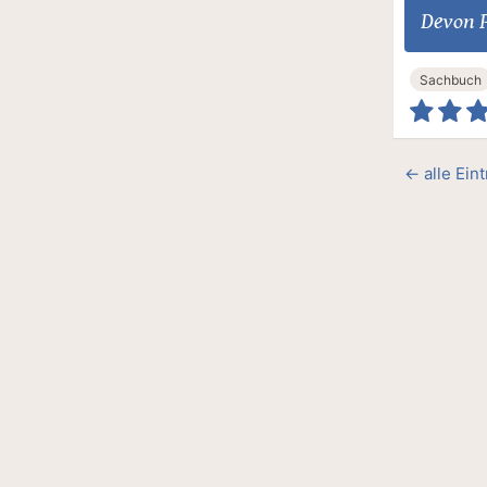
Devon P
Sachbuch
← alle Eint