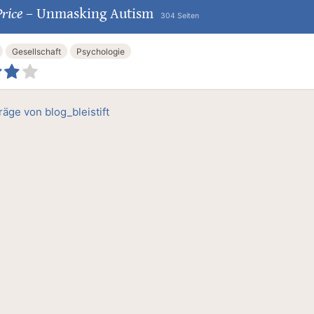
rice
–
Unmasking Autism
304 Seiten
Gesellschaft
Psychologie
räge von blog_bleistift