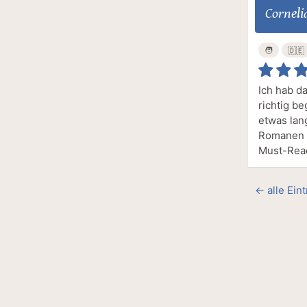
Corneli
🧑
🇩🇪
Ich hab da
richtig be
etwas lan
Romanen ha
Must-Read
← alle Ein