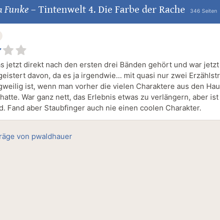
a Funke
–
Tintenwelt 4. Die Farbe der Rache
346 Seiten
s jetzt direkt nach den ersten drei Bänden gehört und war jetzt
geistert davon, da es ja irgendwie… mit quasi nur zwei Erzählst
gweilig ist, wenn man vorher die vielen Charaktere aus den Hau
tte. War ganz nett, das Erlebnis etwas zu verlängern, aber ist 
. Fand aber Staubfinger auch nie einen coolen Charakter.
träge von pwaldhauer