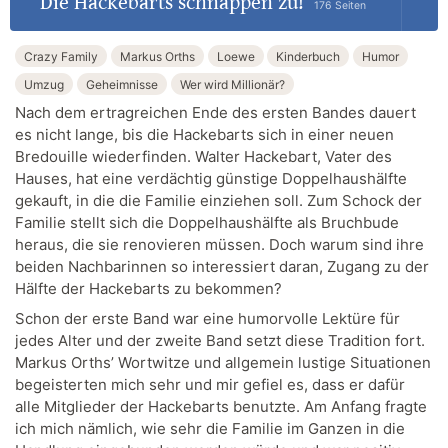
Die Hackebarts schnappen zu!
176 Seiten
Crazy Family
Markus Orths
Loewe
Kinderbuch
Humor
Umzug
Geheimnisse
Wer wird Millionär?
Nach dem ertragreichen Ende des ersten Bandes dauert
es nicht lange, bis die Hackebarts sich in einer neuen
Bredouille wiederfinden. Walter Hackebart, Vater des
Hauses, hat eine verdächtig günstige Doppelhaushälfte
gekauft, in die die Familie einziehen soll. Zum Schock der
Familie stellt sich die Doppelhaushälfte als Bruchbude
heraus, die sie renovieren müssen. Doch warum sind ihre
beiden Nachbarinnen so interessiert daran, Zugang zu der
Hälfte der Hackebarts zu bekommen?
Schon der erste Band war eine humorvolle Lektüre für
jedes Alter und der zweite Band setzt diese Tradition fort.
Markus Orths’ Wortwitze und allgemein lustige Situationen
begeisterten mich sehr und mir gefiel es, dass er dafür
alle Mitglieder der Hackebarts benutzte. Am Anfang fragte
ich mich nämlich, wie sehr die Familie im Ganzen in die