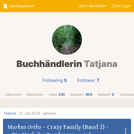
Lesetagebuch
Jetzt anmelden
Zum Login
Buchhändlerin
Tatjana
Following
5
Follower
7
Übersicht
Statistiken
Likes
235
Gelesen
904
Gekauft
0
Gewünsc
Tatjana
·
15. Juli 2024 ·
gelesen
Markus Orths
–
Crazy Family (Band 2) -