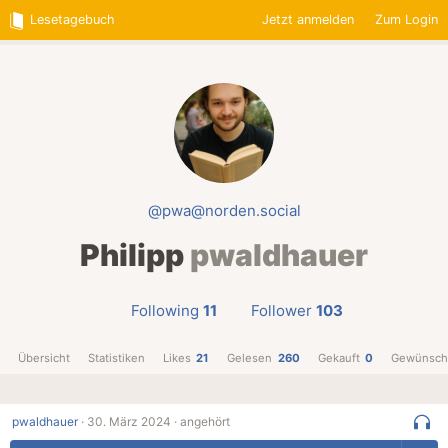
Lesetagebuch
Jetzt anmelden
Zum Login
@pwa@norden.social
Philipp
pwaldhauer
Following
11
Follower
103
Übersicht
Statistiken
Likes
21
Gelesen
260
Gekauft
0
Gewünsch
pwaldhauer
·
30. März 2024 ·
angehört