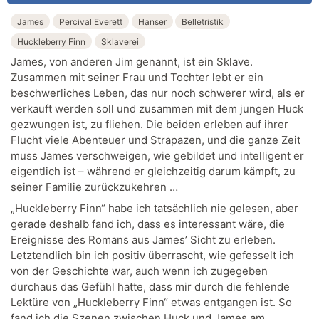
James
Percival Everett
Hanser
Belletristik
Huckleberry Finn
Sklaverei
James, von anderen Jim genannt, ist ein Sklave.
Zusammen mit seiner Frau und Tochter lebt er ein
beschwerliches Leben, das nur noch schwerer wird, als er
verkauft werden soll und zusammen mit dem jungen Huck
gezwungen ist, zu fliehen. Die beiden erleben auf ihrer
Flucht viele Abenteuer und Strapazen, und die ganze Zeit
muss James verschweigen, wie gebildet und intelligent er
eigentlich ist – während er gleichzeitig darum kämpft, zu
seiner Familie zurückzukehren …
„Huckleberry Finn“ habe ich tatsächlich nie gelesen, aber
gerade deshalb fand ich, dass es interessant wäre, die
Ereignisse des Romans aus James’ Sicht zu erleben.
Letztendlich bin ich positiv überrascht, wie gefesselt ich
von der Geschichte war, auch wenn ich zugegeben
durchaus das Gefühl hatte, dass mir durch die fehlende
Lektüre von „Huckleberry Finn“ etwas entgangen ist. So
fand ich die Szenen zwischen Huck und James am