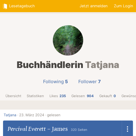
Lesetagebuch
Jetzt anmelden
Zum Login
Buchhändlerin
Tatjana
Following
5
Follower
7
Übersicht
Statistiken
Likes
235
Gelesen
904
Gekauft
0
Gewünsc
Tatjana
·
23. März 2024 ·
gelesen
Percival Everett
–
James
320 Seiten