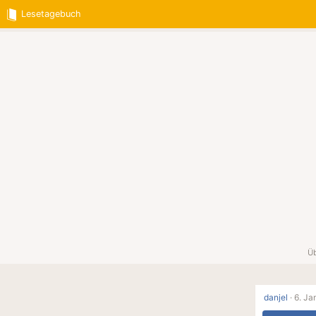
Lesetagebuch
Üb
danjel
·
6. Ja