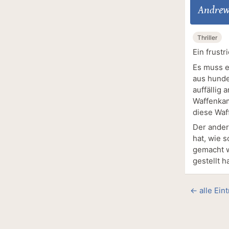
Andrew
Thriller
Ein frust
Es muss e
aus hunde
auffällig
Waffenkam
diese Waf
Der ander
hat, wie 
gemacht w
gestellt ha
← alle Ein