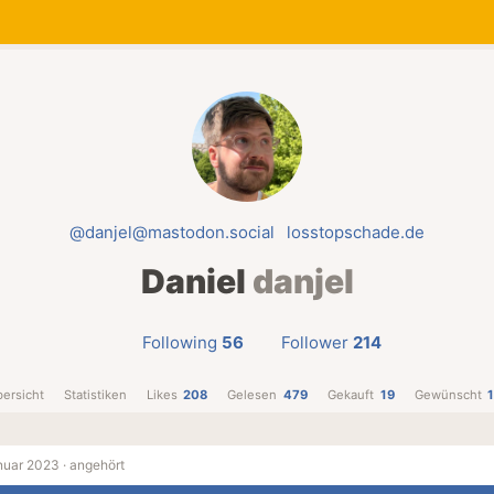
@danjel@mastodon.social
losstopschade.de
Daniel
danjel
Following
56
Follower
214
ersicht
Statistiken
Likes
208
Gelesen
479
Gekauft
19
Gewünscht
nuar 2023 ·
angehört