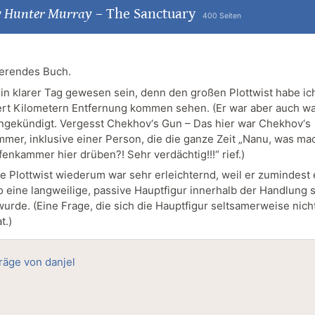
 Hunter Murray
–
The Sanctuary
400 Seiten
rierendes Buch.
in klarer Tag gewesen sein, denn den großen Plottwist habe ich
rt Kilometern Entfernung kommen sehen. (Er war aber auch wa
 angekündigt. Vergesst Chekhov‘s Gun – Das hier war Chekhov‘s
mer, inklusive einer Person, die die ganze Zeit „Nanu, was ma
fenkammer hier drüben?! Sehr verdächtig!!!“ rief.)
e Plottwist wiederum war sehr erleichternd, weil er zumindest 
so eine langweilige, passive Hauptfigur innerhalb der Handlung 
urde. (Eine Frage, die sich die Hauptfigur seltsamerweise nicht
t.)
träge von danjel