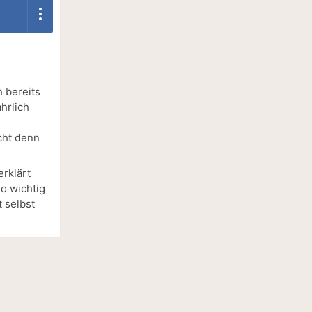
 bereits
hrlich
cht denn
erklärt
so wichtig
 selbst