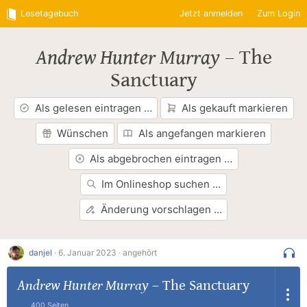
Lesetagebuch
Jetzt anmelden
Zum Login
Andrew Hunter Murray
–
The
Sanctuary
Als gelesen eintragen …
Als gekauft markieren
Wünschen
Als angefangen markieren
Als abgebrochen eintragen …
Im Onlineshop suchen …
Änderung vorschlagen …
danjel
·
6. Januar 2023 ·
angehört
Andrew Hunter Murray
–
The Sanctuary
400 Seiten