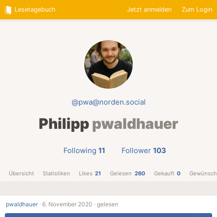
Lesetagebuch
Jetzt anmelden
Zum Login
@pwa@norden.social
Philipp
pwaldhauer
Following
11
Follower
103
Übersicht
Statistiken
Likes
21
Gelesen
260
Gekauft
0
Gewünsch
pwaldhauer
·
6. November 2020 ·
gelesen