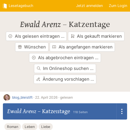
Lesetagebuch
Jetzt anmelden
Zum Login
Ewald Arenz
–
Katzentage
Als gelesen eintragen …
Als gekauft markieren
Wünschen
Als angefangen markieren
Als abgebrochen eintragen …
Im Onlineshop suchen …
Änderung vorschlagen …
blog_bleistift
·
22. April 2026 ·
gelesen
Ewald Arenz
–
Katzentage
118 Seiten
Roman
Leben
Liebe