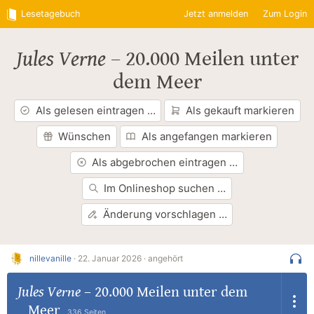
Lesetagebuch
Jetzt anmelden
Zum Login
Jules Verne
–
20.000 Meilen unter
dem Meer
Als gelesen eintragen …
Als gekauft markieren
Wünschen
Als angefangen markieren
Als abgebrochen eintragen …
Im Onlineshop suchen …
Änderung vorschlagen …
nillevanille
·
22. Januar 2026 ·
angehört
Jules Verne
–
20.000 Meilen unter dem
Meer
336 Seiten