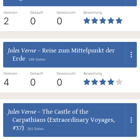
Gelesen
Gekauft
Gewünscht
Bewertung
2
0
0
Jules Verne
–
Reise zum Mittelpunkt der
Erde
389 Seiten
Gelesen
Gekauft
Gewünscht
Bewertung
4
0
0
Jules Verne
–
The Castle of the
Carpathians (Extraordinary Voyages,
#37)
292 Seiten