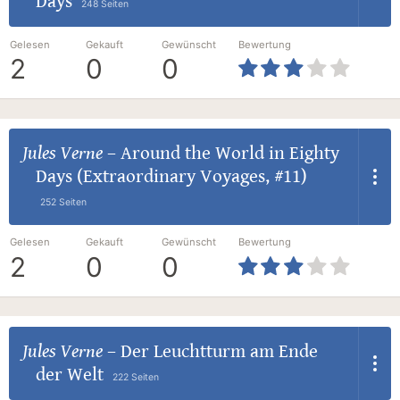
Days
248 Seiten
Gelesen
Gekauft
Gewünscht
Bewertung
2
0
0
Jules Verne
–
Around the World in Eighty
Days (Extraordinary Voyages, #11)
252 Seiten
Gelesen
Gekauft
Gewünscht
Bewertung
2
0
0
Jules Verne
–
Der Leuchtturm am Ende
der Welt
222 Seiten