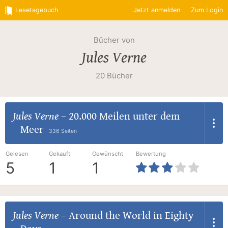
Lesetagebuch
Jetzt anmelden
Zum Login
Bücher von
Jules Verne
20 Bücher
Jules Verne
–
20.000 Meilen unter dem
Meer
336 Seiten
Gelesen
Gekauft
Gewünscht
Bewertung
5
1
1
Jules Verne
–
Around the World in Eighty