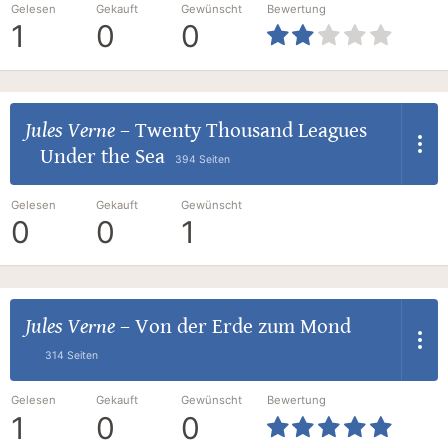
Gelesen
Gekauft
Gewünscht
Bewertung
1
0
0
Jules Verne
–
Twenty Thousand Leagues
Under the Sea
394 Seiten
Gelesen
Gekauft
Gewünscht
0
0
1
Jules Verne
–
Von der Erde zum Mond
314 Seiten
Gelesen
Gekauft
Gewünscht
Bewertung
1
0
0