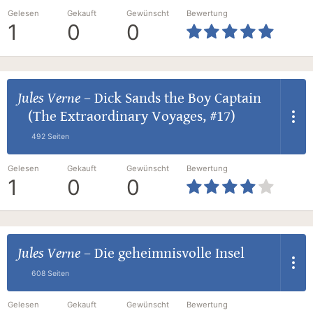
Gelesen
Gekauft
Gewünscht
Bewertung
1
0
0
Jules Verne
–
Dick Sands the Boy Captain
(The Extraordinary Voyages, #17)
492 Seiten
Gelesen
Gekauft
Gewünscht
Bewertung
1
0
0
Jules Verne
–
Die geheimnisvolle Insel
608 Seiten
Gelesen
Gekauft
Gewünscht
Bewertung