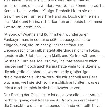
zu kommen. Was er nicht weiß: Ihre Mutter wurde
ermordet und um sie wiedererwecken zu können, braucht
Karina das Herz eines Königs. Deshalb bietet sie dem
Gewinner des Turniers ihre Hand an. Doch dann lernen
sich Malik und Karina näher kennen und beide bekommen
Zweifel an ihrem Plan ...
"A Song of Wraiths and Ruin" ist ein wunderbarer
Fantasyroman, in den eine süße Liebesgeschichte
eingebaut ist, die ich sehr gut erzählt fand. Die
Liebesgeschichte selbst steht allerdings nicht im Fokus,
sondern die Erlebnisse von Malik und Karina während des
Solstasia-Turniers. Maliks Storyline interessierte mich
hierbei mehr, doch auch Karina hatte viele tolle Szenen,
die mir gefielen; ohnehin waren beide großartige,
dreidimensionale Charaktere, die mir schnell ans Herz
wuchsen, weil sie sich so menschlich anfühlten, was es
leicht machte, mich in sie hineinzuversetzen.
Das Pacing der Geschichte ist dabei vor allem am Anfang
recht langsam, weil Roseanne A. Brown uns erst einmal
die Charaktere und ihre Lebensumstände vorstellt, bevor