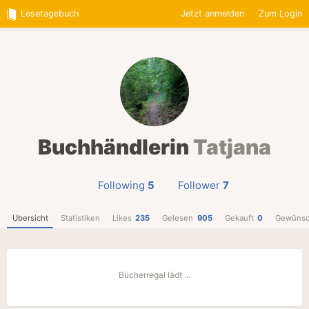
Lesetagebuch
Jetzt anmelden
Zum Login
Buchhändlerin
Tatjana
Following
5
Follower
7
Übersicht
Statistiken
Likes
235
Gelesen
905
Gekauft
0
Gewünsc
Bücherregal lädt …