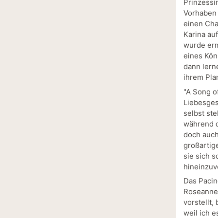
Prinzessi
Vorhaben a
einen Cha
Karina au
wurde erm
eines Kön
dann lern
ihrem Plan
"A Song o
Liebesgesc
selbst ste
während d
doch auch
großartig
sie sich s
hineinzuv
Das Pacin
Roseanne 
vorstellt,
weil ich 