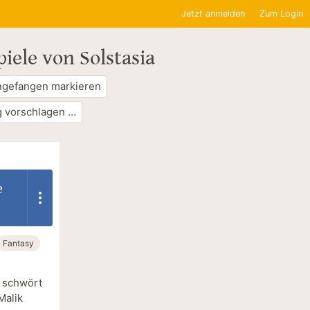
Jetzt anmelden
Zum Login
iele von Solstasia
ngefangen markieren
 vorschlagen …
e
Fantasy
 schwört
Malik