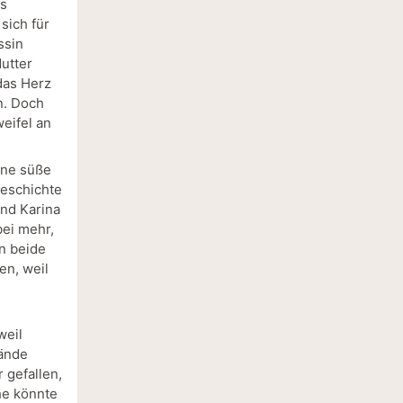
es
sich für
ssin
utter
das Herz
n. Doch
eifel an
ine süße
geschichte
und Karina
bei mehr,
en beide
en, weil
weil
tände
r gefallen,
he könnte