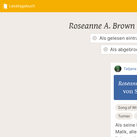
Lesetagebuch
Roseanne A. Brown
Als gelesen eint
Als abgebro
Tatjana
Rosean
von S
Song of Wr
Turnier
Als seine
Malik, all