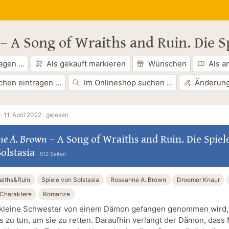
–
A Song of Wraiths and Ruin. Die Sp
ragen …
Als gekauft markieren
Wünschen
Als a
chen eintragen …
Im Onlineshop suchen …
Änderung
·
11. April 2022 ·
gelesen
ne A. Brown
–
A Song of Wraiths and Ruin. Die Spiel
olstasia
512 Seiten
aiths&Ruin
Spiele von Solstasia
Roseanne A. Brown
Droemer Knaur
Charaktere
Romanze
 kleine Schwester von einem Dämon gefangen genommen wird,
es zu tun, um sie zu retten. Daraufhin verlangt der Dämon, dass 