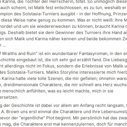
n Karina, die Tochter der Herrscherin, tötet. So unmöglich dies
uch scheint, ist Malik fest entschlossen, es zu tun, weshalb er 
mpion des Solstasia-Turniers ausgibt - in der Hoffnung, Prinze
f diese Weise nahe genug zu kommen. Was er nicht weiß: Ihre M
ordet und um sie wiedererwecken zu können, braucht Karina 
igs. Deshalb bietet sie dem Gewinner des Turniers ihre Hand a
en sich Malik und Karina näher kennen und beide bekommen Zw
 ...
f Wraiths and Ruin" ist ein wunderbarer Fantasyroman, in den e
hichte eingebaut ist, die ich sehr gut erzählt fand. Die Liebes
ht allerdings nicht im Fokus, sondern die Erlebnisse von Malik 
es Solstasia-Turniers. Maliks Storyline interessierte mich hier
 Karina hatte viele tolle Szenen, die mir gefielen; ohnehin war
e, dreidimensionale Charaktere, die mir schnell ans Herz wuchs
o menschlich anfühlten, was es leicht machte, mich in sie
ersetzen.
g der Geschichte ist dabei vor allem am Anfang recht langsam, 
A. Brown uns erst einmal die Charaktere und ihre Lebensums
 bevor der "eigentliche" Plot beginnt. Mir persönlich hat das zwa
es mag, die Charaktere erst mal kennenzulernen, doch für manc