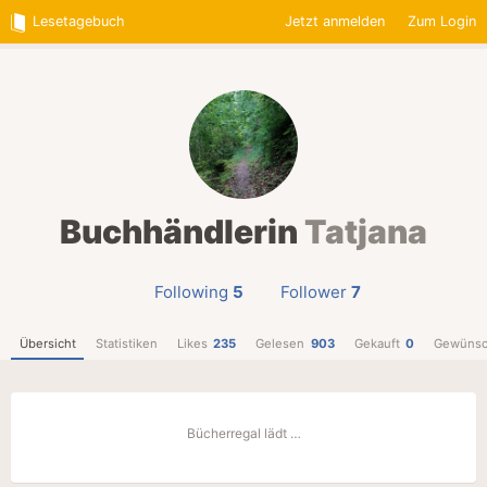
Lesetagebuch
Jetzt anmelden
Zum Login
Buchhändlerin
Tatjana
Following
5
Follower
7
Übersicht
Statistiken
Likes
235
Gelesen
903
Gekauft
0
Gewünsc
Bücherregal lädt …