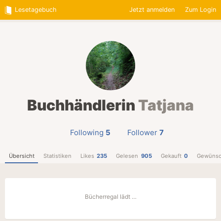
Lesetagebuch
Jetzt anmelden
Zum Login
Buchhändlerin
Tatjana
Following
5
Follower
7
Übersicht
Statistiken
Likes
235
Gelesen
905
Gekauft
0
Gewünsc
Bücherregal lädt …