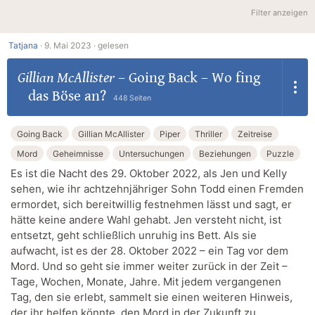
Filter anzeigen
Tatjana
·
9. Mai 2023 ·
gelesen
Gillian McAllister
–
Going Back – Wo fing
das Böse an?
448 Seiten
Going Back
Gillian McAllister
Piper
Thriller
Zeitreise
Mord
Geheimnisse
Untersuchungen
Beziehungen
Puzzle
Es ist die Nacht des 29. Oktober 2022, als Jen und Kelly
sehen, wie ihr achtzehnjähriger Sohn Todd einen Fremden
ermordet, sich bereitwillig festnehmen lässt und sagt, er
hätte keine andere Wahl gehabt. Jen versteht nicht, ist
entsetzt, geht schließlich unruhig ins Bett. Als sie
aufwacht, ist es der 28. Oktober 2022 – ein Tag vor dem
Mord. Und so geht sie immer weiter zurück in der Zeit –
Tage, Wochen, Monate, Jahre. Mit jedem vergangenen
Tag, den sie erlebt, sammelt sie einen weiteren Hinweis,
der ihr helfen könnte, den Mord in der Zukunft zu