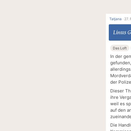
Tatjana
·
27. 
Linus G
Das Loft
In der ge
gefunden,
allerding
Mordverda
der Poliz
Dieser Thr
ihre Verg
weil es s
auf den a
zueinande
Die Handlu