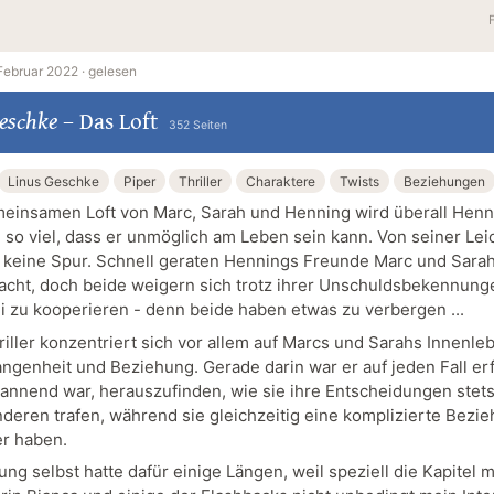
Februar 2022 ·
gelesen
eschke
–
Das Loft
352 Seiten
Linus Geschke
Piper
Thriller
Charaktere
Twists
Beziehungen
meinsamen Loft von Marc, Sarah und Henning wird überall Henn
 so viel, dass er unmöglich am Leben sein kann. Von seiner Lei
s keine Spur. Schnell geraten Hennings Freunde Marc und Sarah
cht, doch beide weigern sich trotz ihrer Unschuldsbekennunge
ei zu kooperieren - denn beide haben etwas zu verbergen ...
iller konzentriert sich vor allem auf Marcs und Sarahs Innenleb
angenheit und Beziehung. Gerade darin war er auf jeden Fall erf
pannend war, herauszufinden, wie sie ihre Entscheidungen stet
nderen trafen, während sie gleichzeitig eine komplizierte Bezi
r haben.
ng selbst hatte dafür einige Längen, weil speziell die Kapitel m