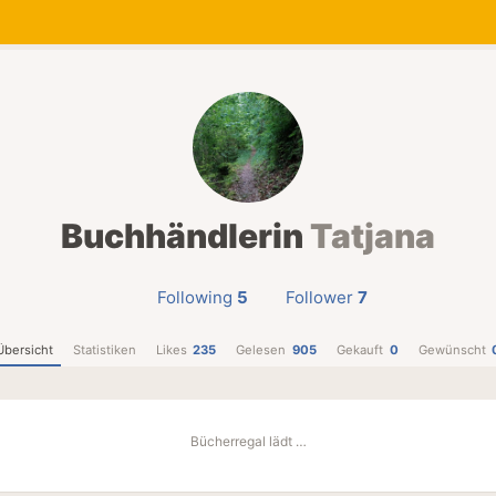
Buchhändlerin
Tatjana
Following
5
Follower
7
Übersicht
Statistiken
Likes
235
Gelesen
905
Gekauft
0
Gewünscht
Bücherregal lädt …