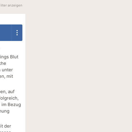
Filter anzeigen
ings Blut
che
 unter
n, mit
en, auf
olgreich,
s im Bezug
ehung
it der