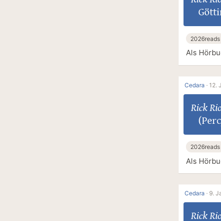
Götti
2026reads
Als Hörbu
Cedara
·
12. 
Rick Ri
(Perc
2026reads
Als Hörbu
Cedara
·
9. J
Rick Ri