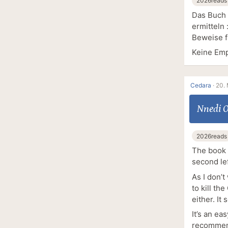
2026reads
Das Buch b
ermitteln
Beweise f
Keine Emp
Cedara
·
20. 
Nnedi 
2026reads
The book 
second lef
As I don’t
to kill th
either. It
It’s an ea
recommend