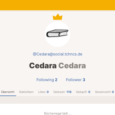
@Cedara@social.tchncs.de
Cedara
Cedara
Following
2
Follower
3
Übersicht
Statistiken
Likes
0
Gelesen
116
Gekauft
0
Gewünscht
0
Bücherregal lädt …