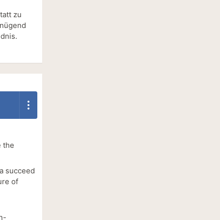
tatt zu
genügend
dnis.
 the
eba succeed
ure of
n-