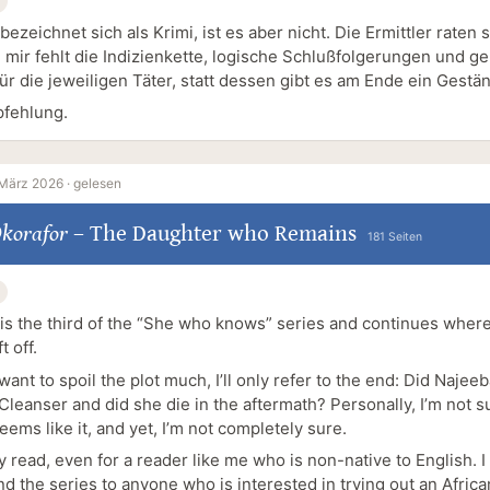
ezeichnet sich als Krimi, ist es aber nicht. Die Ermittler raten s
 : mir fehlt die Indizienkette, logische Schlußfolgerungen und 
ür die jeweiligen Täter, statt dessen gibt es am Ende ein Gestän
fehlung.
März 2026 ·
gelesen
Okorafor
–
The Daughter who Remains
181 Seiten
is the third of the “She who knows” series and continues where
t off.
 want to spoil the plot much, I’ll only refer to the end: Did Naje
e Cleanser and did she die in the aftermath? Personally, I’m not s
 seems like it, and yet, I’m not completely sure.
sy read, even for a reader like me who is non-native to English. I
 the series to anyone who is interested in trying out an Africa