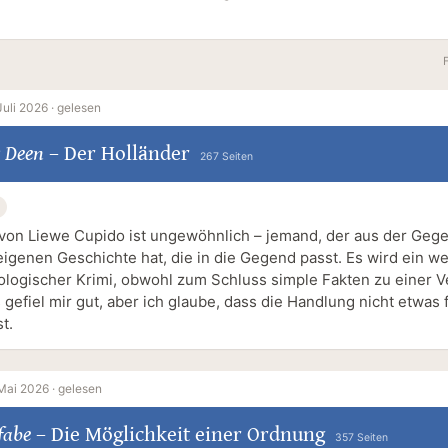
Juli 2026 ·
gelesen
s Deen
–
Der Holländer
267 Seiten
 von Liewe Cupido ist ungewöhnlich – jemand, der aus der Gege
eigenen Geschichte hat, die in die Gegend passt. Es wird ein w
ologischer Krimi, obwohl zum Schluss simple Fakten zu einer V
 gefiel mir gut, aber ich glaube, dass die Handlung nicht etwas 
st.
Mai 2026 ·
gelesen
fabe
–
Die Möglichkeit einer Ordnung
357 Seiten