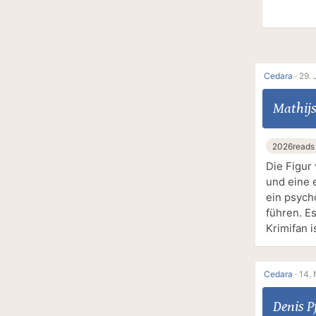
Cedara
·
29. 
Mathij
2026reads
Die Figur
und eine 
ein psych
führen. Es
Krimifan i
Cedara
·
14. 
Denis P