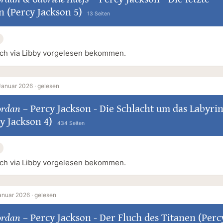
n (Percy Jackson 5)
13 Seiten
ch via Libby vorgelesen bekommen.
Januar 2026 ·
gelesen
ordan
–
Percy Jackson - Die Schlacht um das Labyri
y Jackson 4)
434 Seiten
ch via Libby vorgelesen bekommen.
anuar 2026 ·
gelesen
ordan
–
Percy Jackson - Der Fluch des Titanen (Perc