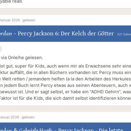
yable read.
Januar 2026 ·
gelesen
ordan
–
Percy Jackson 6: Der Kelch der Götter
321 Seite
 via Onleihe gelesen.
 ist gut, super für Kids, auch wenn mir als Erwachsene sehr ein
ktur auffällt, die in allen Büchern vorhanden ist: Percy muss e
e Welt retten / jemandem helfen (a la den Arbeiten des Herkules
In jedem Buch lernt Percy etwas aus seinen Abenteuern, auch
bewusst ist. Und er sagt selbst, er habe ein "ADHD Gehirn", was
Faktor ist für die Kids, die sich damit selbst identifizieren könne
Januar 2026 ·
gelesen
ordan
&
Gabriele Haefs
–
Percy Jackson - Die letzte