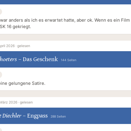
war anders als ich es erwartet hatte, aber ok. Wenn es ein Film
SK 16 gekriegt.
April 2026 ·
gelesen
hoeters
–
Das Geschenk
144 Seiten
eine gelungene Satire.
März 2026 ·
gelesen
e Diechler
–
Engpass
288 Seiten