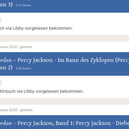
on 3)
370 Seiten
ch via Libby vorgelesen bekommen.
anuar 2026 ·
gelesen
ordan
–
Percy Jackson - Im Bann des Zyklopen (Perc
on 2)
338 Seiten
Hörbuch via Libby vorgelesen bekommen.
anuar 2026 ·
gelesen
ordan
–
Percy Jackson, Band 1: Percy Jackson - Dieb