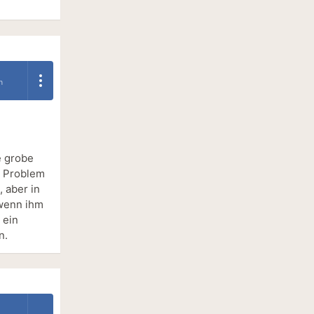
n
e grobe
in Problem
, aber in
 wenn ihm
 ein
n.