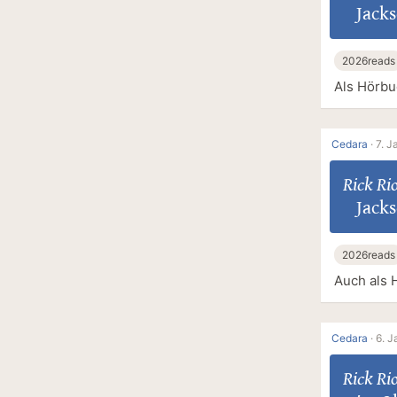
Jacks
2026reads
Als Hörbu
Cedara
·
7. J
Rick Ri
Jacks
2026reads
Auch als 
Cedara
·
6. J
Rick Ri