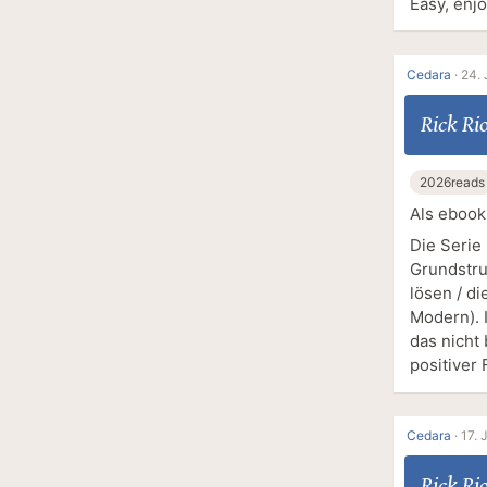
Easy, enjo
Cedara
·
24. 
Rick Ri
2026reads
Als ebook
Die Serie
Grundstru
lösen / di
Modern). 
das nicht 
positiver 
Cedara
·
17. 
Rick Ri