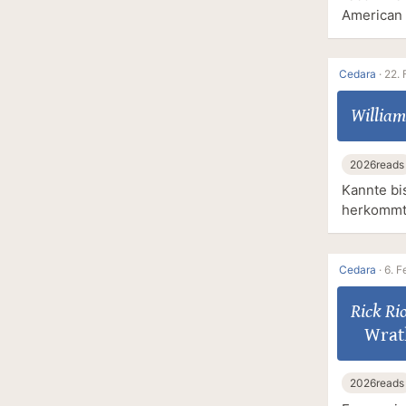
American 
Cedara
·
22. 
Willia
2026reads
Kannte bi
herkommt
Cedara
·
6. F
Rick Ri
Wrath
2026reads