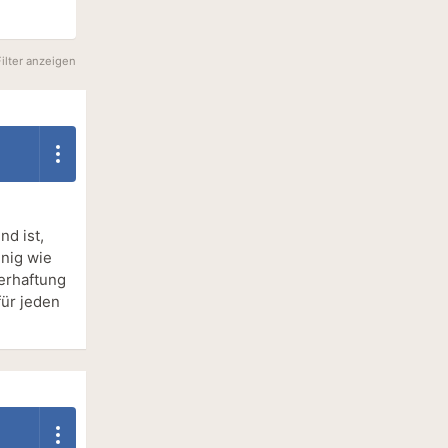
Filter anzeigen
nd ist,
enig wie
erhaftung
für jeden