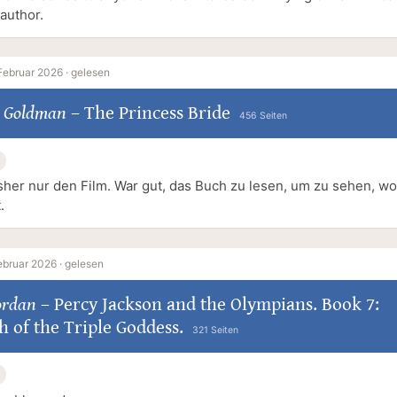
author.
Februar 2026 ·
gelesen
m Goldman
–
The Princess Bride
456 Seiten
sher nur den Film. War gut, das Buch zu lesen, um zu sehen, wo
.
ebruar 2026 ·
gelesen
ordan
–
Percy Jackson and the Olympians. Book 7:
 of the Triple Goddess.
321 Seiten