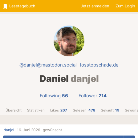
Lesetagebuch
Jetzt anmelden
Zum Login
@danjel@mastodon.social
losstopschade.de
Daniel
danjel
Following
56
Follower
214
Übersicht
Statistiken
Likes
207
Gelesen
478
Gekauft
19
Gewüns
danjel
·
16. Juni 2026 ·
gewünscht