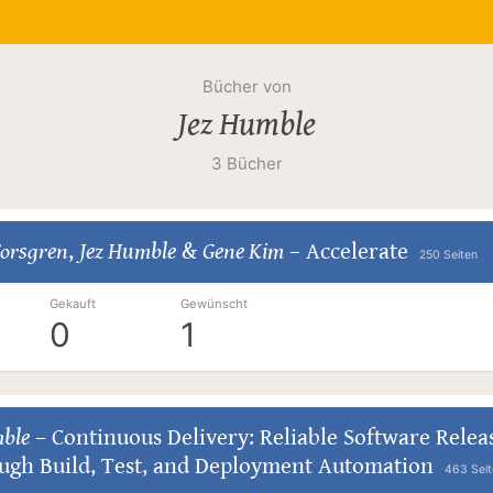
Bücher von
Jez Humble
3 Bücher
Forsgren
,
Jez Humble
&
Gene Kim
–
Accelerate
250 Seiten
Gekauft
Gewünscht
0
1
mble
–
Continuous Delivery: Reliable Software Relea
ugh Build, Test, and Deployment Automation
463 Seit