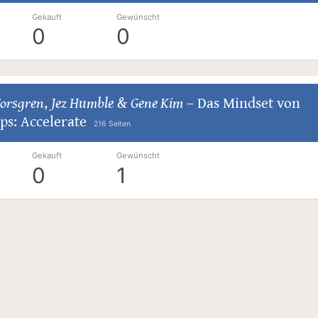
Gekauft
Gewünscht
0
0
Forsgren
,
Jez Humble
&
Gene Kim
–
Das Mindset von
ps: Accelerate
216 Seiten
Gekauft
Gewünscht
0
1