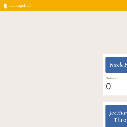
Lesetagebuch
Nicole 
Gelesen
0
Jez Hu
Thro