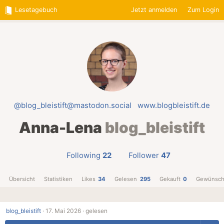
Lesetagebuch
Jetzt anmelden
Zum Login
@blog_bleistift@mastodon.social
www.blogbleistift.de
Anna-Lena
blog_bleistift
Following
22
Follower
47
Übersicht
Statistiken
Likes
34
Gelesen
295
Gekauft
0
Gewünsch
blog_bleistift
·
17. Mai 2026 ·
gelesen