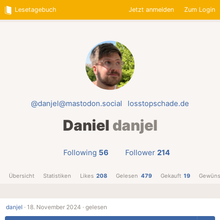
Lesetagebuch
Jetzt anmelden
Zum Login
@danjel@mastodon.social
losstopschade.de
Daniel
danjel
Following
56
Follower
214
Übersicht
Statistiken
Likes
208
Gelesen
479
Gekauft
19
Gewüns
danjel
·
18. November 2024 ·
gelesen