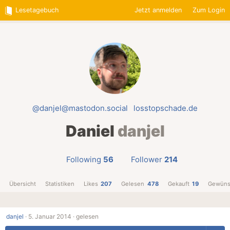
Lesetagebuch
Jetzt anmelden
Zum Login
@danjel@mastodon.social
losstopschade.de
Daniel
danjel
Following
56
Follower
214
Übersicht
Statistiken
Likes
207
Gelesen
478
Gekauft
19
Gewüns
danjel
·
5. Januar 2014 ·
gelesen