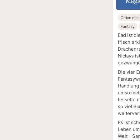
Magi
Orden des
Fantasy
Ead ist di
frisch erk
Drachenre
Niclays i
gezwunge
Die vier 
Fantasywe
Handlung 
umso mehr
fesselte 
so viel S
weiterver
Es ist sch
Leben umg
Welt - Sa