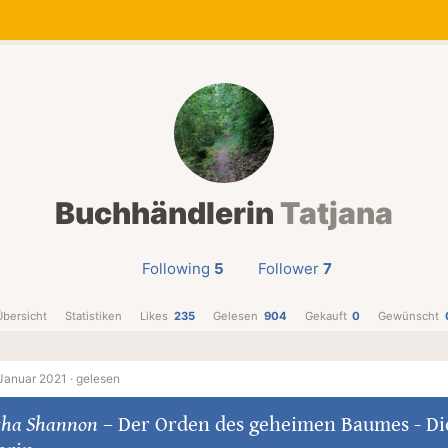
Buchhändlerin
Tatjana
Following
5
Follower
7
Übersicht
Statistiken
Likes
235
Gelesen
904
Gekauft
0
Gewünscht
Januar 2021 ·
gelesen
ha Shannon
–
Der Orden des geheimen Baumes - Di