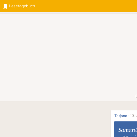
Lesetagebuch
Tatjana
·
13. 
Samant