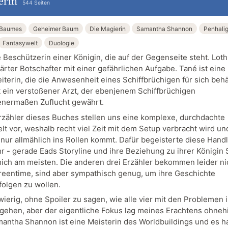
erin
544 Seiten
 Baumes
Geheimer Baum
Die Magierin
Samantha Shannon
Penhali
Fantasywelt
Duologie
e Beschützerin einer Königin, die auf der Gegenseite steht. Loth 
lärter Botschafter mit einer gefährlichen Aufgabe. Tané ist eine
iterin, die die Anwesenheit eines Schiffbrüchigen für sich behä
st ein verstoßener Arzt, der ebenjenem Schiffbrüchigen
nermaßen Zuflucht gewährt.
Erzähler dieses Buches stellen uns eine komplexe, durchdachte
lt vor, weshalb recht viel Zeit mit dem Setup verbracht wird un
nur allmählich ins Rollen kommt. Dafür begeisterte diese Hand
 - gerade Eads Storyline und ihre Beziehung zu ihrer Königin
mich am meisten. Die anderen drei Erzähler bekommen leider ni
creentime, sind aber sympathisch genug, um ihre Geschichte
folgen zu wollen.
wierig, ohne Spoiler zu sagen, wie alle vier mit den Problemen 
ehen, aber der eigentliche Fokus lag meines Erachtens ohnehi
mantha Shannon ist eine Meisterin des Worldbuildings und es ha