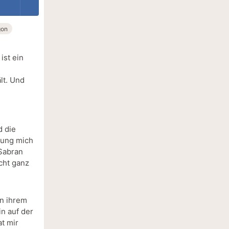
gon
ist ein
lt. Und
d die
lung mich
 Sabran
cht ganz
in ihrem
n auf der
t mir