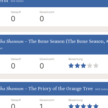
erin
544 Seiten
Gekauft
Gewünscht
0
0
ha Shannon
–
The Bone Season (The Bone Season, 
ten
Gekauft
Gewünscht
Bewertung
0
0
ha Shannon
–
The Priory of the Orange Tree
848 Seiten
Gekauft
Gewünscht
Bewertung
0
1