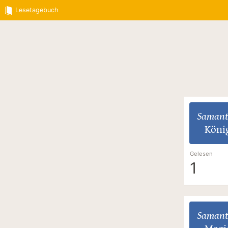
Lesetagebuch
Samant
Köni
Gelesen
1
Samant