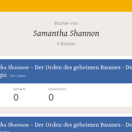
Bücher von
Samantha Shannon
4 Bücher
ha Shannon
–
Der Orden des geheimen Baumes - Di
gin
544 Seiten
Gekauft
Gewünscht
0
0
ha Shannon
–
Der Orden des geheimen Baumes - Di