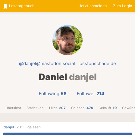
Lesetagebuch
Jetzt anmelden
Zum Login
@danjel@mastodon.social
losstopschade.de
Daniel
danjel
Following
56
Follower
214
Übersicht
Statistiken
Likes
207
Gelesen
479
Gekauft
19
Gewüns
danjel
·
2011 ·
gelesen