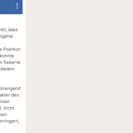
nkt, dass
eigene
e Position
 konnte
n fieberte
endwann
nstrengend
rakter des
einen
, nicht
inen
erringert,