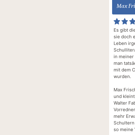
Max Fr
Es gibt d
sie doch 
Leben irg
Schullite
in meiner
man tatsä
mit dem C
wurden.
Max Frisc
und klein
Walter Fa
Vorredner
mehr Erwa
Schultern 
so meine 