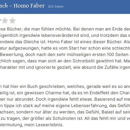
isch
–
Homo Faber
203 Seiten
iese Bücher, die man fühlen möchte. Bei denen man am Ende de
eigentlich irgendwie lebensverändernd sind, und trotzdem das 
endwie das Gleiche ist. Homo Faber ist eines dieser Bücher. Als
ratur aufgezwungen, hatte es vom Start her schon eine schlecht
 Bewertung, doch nach den sehr mühseligen ersten 100 Seiten
chlich sagen, dass man sich an den Schreibstil gewöhnt hat. Ma
harakter mit und ignorierte gezielt, wie absurd die Zufälle irg
h hat hier ein Buch geschrieben, welches, gerade weil es so a
teilig ist, ein gewissen Charme hat, da es im Endeffekt den Cha
ber nur abrundet. Doch irgendwie fehlt etwas. Basierend auf m
n tippe ich stark auf meine eigene Lebenserfahrung, das Gefühl
chsen, sondern nur älter zu werden, das Gefühl, Balast auf se
zu tragen, der größer als Schulnoten ist. All das fehlt mir und v
Vermutung, mein Leseerlebnis.