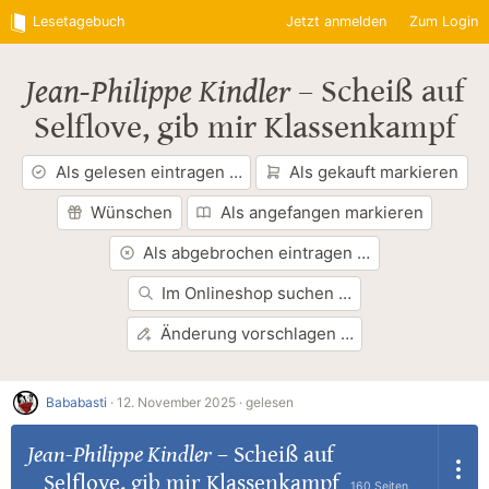
Lesetagebuch
Jetzt anmelden
Zum Login
Jean-Philippe Kindler
–
Scheiß auf
Selflove, gib mir Klassenkampf
Als gelesen eintragen …
Als gekauft markieren
Wünschen
Als angefangen markieren
Als abgebrochen eintragen …
Im Onlineshop suchen …
Änderung vorschlagen …
Bababasti
·
12. November 2025 ·
gelesen
Jean-Philippe Kindler
–
Scheiß auf
Selflove, gib mir Klassenkampf
160 Seiten