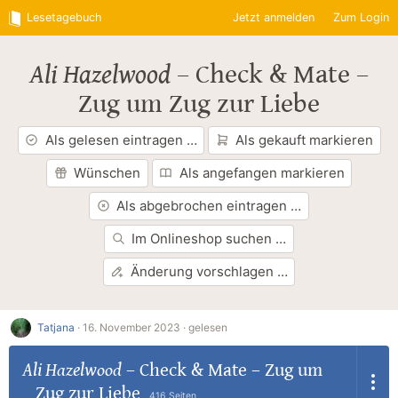
Lesetagebuch
Jetzt anmelden
Zum Login
Ali Hazelwood
–
Check & Mate –
Zug um Zug zur Liebe
Als gelesen eintragen …
Als gekauft markieren
Wünschen
Als angefangen markieren
Als abgebrochen eintragen …
Im Onlineshop suchen …
Änderung vorschlagen …
Tatjana
·
16. November 2023 ·
gelesen
Ali Hazelwood
–
Check & Mate – Zug um
Zug zur Liebe
416 Seiten