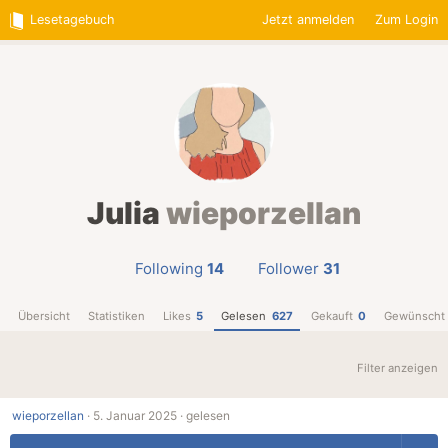
Lesetagebuch
Jetzt anmelden
Zum Login
Julia
wieporzellan
Following
14
Follower
31
Übersicht
Statistiken
Likes
5
Gelesen
627
Gekauft
0
Gewünscht
Filter anzeigen
wieporzellan
·
5. Januar 2025 ·
gelesen