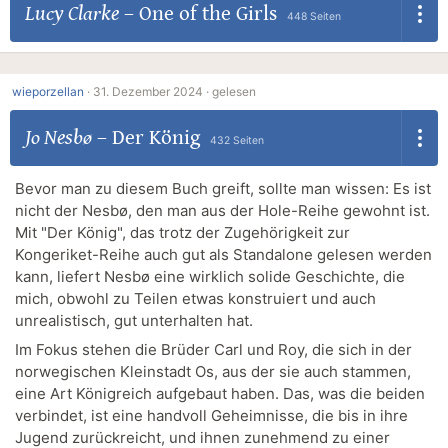
Lucy Clarke
–
One of the Girls
448 Seiten
wieporzellan
·
31. Dezember 2024 ·
gelesen
Jo Nesbø
–
Der König
432 Seiten
Bevor man zu diesem Buch greift, sollte man wissen: Es ist
nicht der Nesbø, den man aus der Hole-Reihe gewohnt ist.
Mit "Der König", das trotz der Zugehörigkeit zur
Kongeriket-Reihe auch gut als Standalone gelesen werden
kann, liefert Nesbø eine wirklich solide Geschichte, die
mich, obwohl zu Teilen etwas konstruiert und auch
unrealistisch, gut unterhalten hat.
Im Fokus stehen die Brüder Carl und Roy, die sich in der
norwegischen Kleinstadt Os, aus der sie auch stammen,
eine Art Königreich aufgebaut haben. Das, was die beiden
verbindet, ist eine handvoll Geheimnisse, die bis in ihre
Jugend zurückreicht, und ihnen zunehmend zu einer