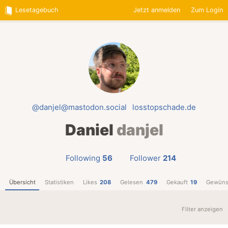
Lesetagebuch
Jetzt anmelden
Zum Login
@danjel@mastodon.social
losstopschade.de
Daniel
danjel
Following
56
Follower
214
Übersicht
Statistiken
Likes
208
Gelesen
479
Gekauft
19
Gewüns
Filter anzeigen