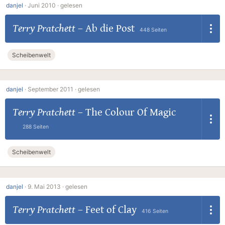
danjel
·
Juni 2010 ·
gelesen
Terry Pratchett
–
Ab die Post
448 Seiten
Scheibenwelt
danjel
·
September 2011 ·
gelesen
Terry Pratchett
–
The Colour Of Magic
288 Seiten
Scheibenwelt
danjel
·
9. Mai 2013 ·
gelesen
Terry Pratchett
–
Feet of Clay
416 Seiten